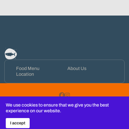
Food Menu
About Us
Location
Facebook
Instagram
We use cookies to ensure that we give you the best
Copyright © 2026 Restauracja TAAAAAKA RYBA na wyspie
experience on our website.
sobieszewskiej. All Rights Reserved.
Terms & Conditions
I accept