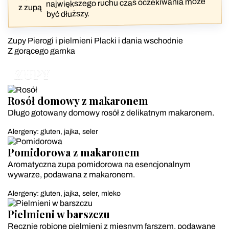
największego ruchu czas oczekiwania może
być dłuższy.
Zupy
Pierogi i pielmieni
Placki i dania wschodnie
Z gorącego garnka
ZUPY
Rosół domowy z makaronem
Długo gotowany domowy rosół z delikatnym makaronem.
Alergeny: gluten, jajka, seler
Pomidorowa z makaronem
Aromatyczna zupa pomidorowa na esencjonalnym
wywarze, podawana z makaronem.
Alergeny: gluten, jajka, seler, mleko
Pielmieni w barszczu
Ręcznie robione pielmieni z mięsnym farszem, podawane